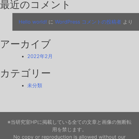
最近のコメント
ョ
ン
Hello world!
に
WordPress コメントの投稿者
より
アーカイブ
2022年2月
カテゴリー
未分類
※当研究室HPに掲載している全ての文章と画像の無断転
用を禁じます。
No copy or reproduction is allowed without our