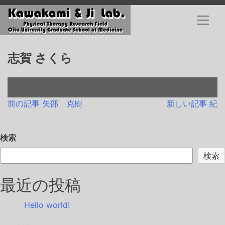
Skip
to
content
志賀 さくら
投
前の記事
矢部 克樹
新しい記事
紀
稿
検索
ナ
検索
ビ
ゲ
最近の投稿
ー
Hello world!
シ